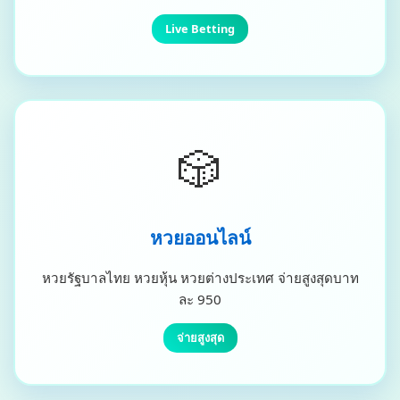
Live Betting
🎲
หวยออนไลน์
หวยรัฐบาลไทย หวยหุ้น หวยต่างประเทศ จ่ายสูงสุดบาท
ละ 950
จ่ายสูงสุด