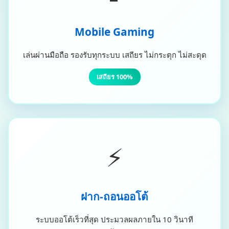
Mobile Gaming
เล่นผ่านมือถือ รองรับทุกระบบ เสถียร ไม่กระตุก ไม่สะดุด
เสถียร 100%
⚡
ฝาก-ถอนออโต้
ระบบออโต้เร็วที่สุด ประมวลผลภายใน 10 วินาที