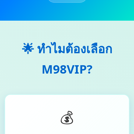
🌟 ทำไมต้องเลือก
M98VIP?
💰