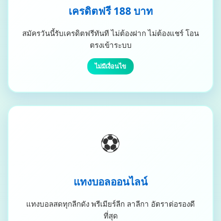
เครดิตฟรี 188 บาท
สมัครวันนี้รับเครดิตฟรีทันที ไม่ต้องฝาก ไม่ต้องแชร์ โอน
ตรงเข้าระบบ
ไม่มีเงื่อนไข
⚽
แทงบอลออนไลน์
แทงบอลสดทุกลีกดัง พรีเมียร์ลีก ลาลีกา อัตราต่อรองดี
ที่สุด