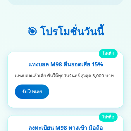
🎯 โปรโมชั่นวันนี้
โปรที่ 1
แทงบอล M98 คืนยอดเสีย 15%
แทงบอลแล้วเสีย คืนให้ทุกวันจันทร์ สูงสุด 3,000 บาท
รับโปรเลย
โปรที่ 2
ลงทะเบียน M98 ทางเข้า มือถือ