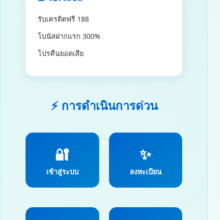
รับเครดิตฟรี 188
โบนัสฝากแรก 300%
โปรคืนยอดเสีย
⚡ การดำเนินการด่วน
🔐
✨
เข้าสู่ระบบ
ลงทะเบียน