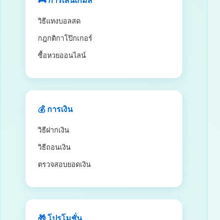
🎮 การเล่นเกมส์
วิธีแทงบอลสด
กฎกติกาโป๊กเกอร์
ซื้อหวยออนไลน์
💰 การเงิน
วิธีฝากเงิน
วิธีถอนเงิน
ตรวจสอบยอดเงิน
🎁 โปรโมชั่น