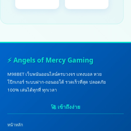
⚡ Angels of Mercy Gaming
M98BET เว็บพนันออนไลน์ครบวงจร แทงบอล หวย
โป๊กเกอร์ ระบบฝาก-ถอนออโต้ รวดเร็วที่สุด ปลอดภัย
100% เล่นได้ทุกที่ ทุกเวลา
🚀 เข้าถึงง่าย
หน้าหลัก